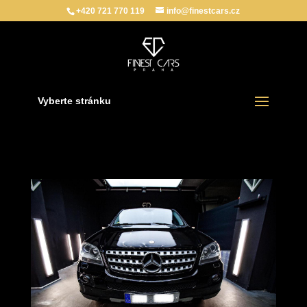
+420 721 770 119
info@finestcars.cz
Vyberte stránku